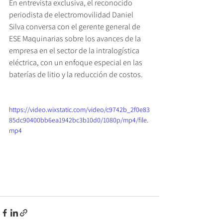
En entrevista exclusiva, el reconocido 
periodista de electromovilidad Daniel 
Silva conversa con el gerente general de 
ESE Maquinarias sobre los avances de la 
empresa en el sector de la intralogística 
eléctrica, con un enfoque especial en las 
baterías de litio y la reducción de costos.
https://video.wixstatic.com/video/c9742b_2f0e83
85dc90400bb6ea1942bc3b10d0/1080p/mp4/file.
mp4