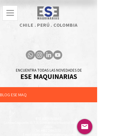
CHILE . PERÚ . COLOMBIA
ENCUENTRA TODAS LAS NOVEDADES DE
ESE MAQUINARIAS
BLOG ESE MAQ
ESE MAQUINARIAS
Camino Coquimbo 16.776, Condominio Industrial
Los Libertadores.
Colina.
Tel:
+562 24842132
Email:
contacto@esemaquinarias.com